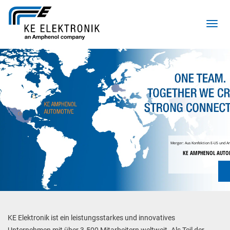
Toggl
Merger: Aus Konfektion E‑US und A
KE AMPHENOL AUTOM
KE Elektronik ist ein leistungsstarkes und innovatives 