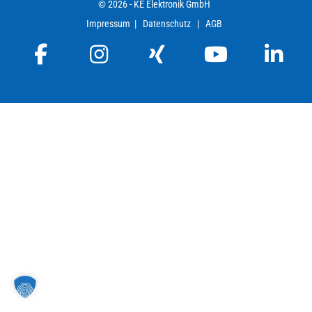
© 2026 - KE Elektronik GmbH
Impressum 
 |   
Datenschutz
   |   
AGB